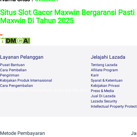
Situs Slot Gacor Maxwin Bergaransi Pasti
Maxwin Di Tahun 2025
Layanan Pelanggan
Jelajahi Lazada
Pusat Bantuan
Tentang Lazada
Cara Pembelian
Afiliate Program
Pengiriman
Karir
Kebijakan Produk Internasional
Syarat & Ketentuan
Cara Pengembalian
Kebijakan Privasi
Ada pertanyaan? Hubungi kami di live chat (24 Jam)
Press & Media
Jual Di Lazada
Lazada Security
Intellectual Property Protec
Metode Pembayaran
Ja