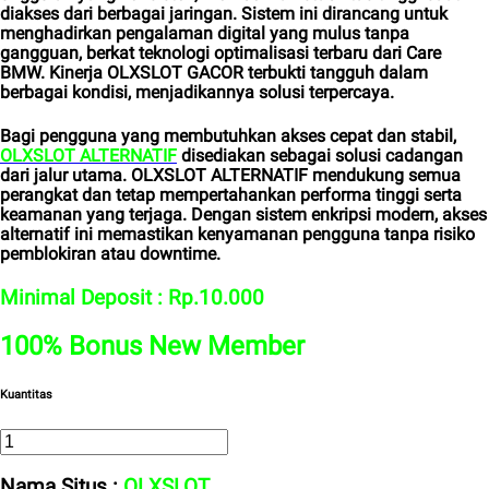
diakses dari berbagai jaringan. Sistem ini dirancang untuk
menghadirkan pengalaman digital yang mulus tanpa
gangguan, berkat teknologi optimalisasi terbaru dari Care
BMW. Kinerja OLXSLOT GACOR terbukti tangguh dalam
berbagai kondisi, menjadikannya solusi terpercaya.
Bagi pengguna yang membutuhkan akses cepat dan stabil,
OLXSLOT ALTERNATIF
disediakan sebagai solusi cadangan
dari jalur utama. OLXSLOT ALTERNATIF mendukung semua
perangkat dan tetap mempertahankan performa tinggi serta
keamanan yang terjaga. Dengan sistem enkripsi modern, akses
alternatif ini memastikan kenyamanan pengguna tanpa risiko
pemblokiran atau downtime.
Minimal Deposit : Rp.10.000
100% Bonus New Member
Kuantitas
Nama Situs :
OLXSLOT