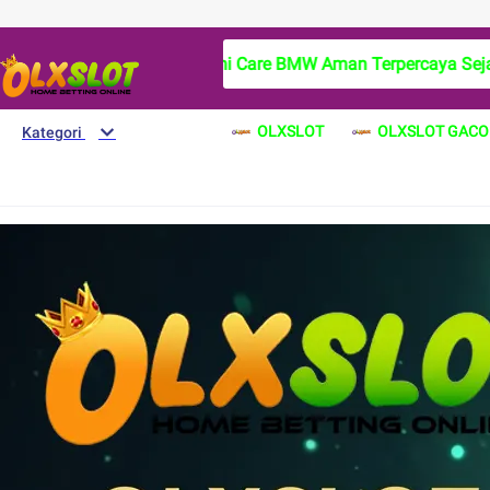
OLXSLOT: Link Resmi Care BMW Aman Terpercaya Sejak 
OLXSLOT
OLXSLOT GACO
Kategori