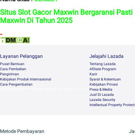
Situs Slot Gacor Maxwin Bergaransi Pasti
Maxwin Di Tahun 2025
Layanan Pelanggan
Jelajahi Lazada
Pusat Bantuan
Tentang Lazada
Cara Pembelian
Afiliate Program
Pengiriman
Karir
Kebijakan Produk Internasional
Syarat & Ketentuan
Cara Pengembalian
Kebijakan Privasi
Ada pertanyaan? Hubungi kami di live chat (24 Jam)
Press & Media
Jual Di Lazada
Lazada Security
Intellectual Property Protec
Metode Pembayaran
Ja