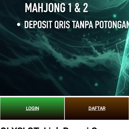
LOGIN
DAFTAR