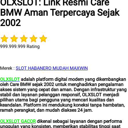
OLXSLOT: Link Resmi Care
BMW Aman Terpercaya Sejak
2002
999.999.999 Rating
Merek :
SLOT HABANERO MUDAH MAXWIN
OLXSLOT
adalah platform digital modern yang dikembangkan
oleh Care BMW sejak 2002 untuk menghadirkan pengalaman
akses sistem yang cepat dan aman. Dengan infrastruktur yang
stabil dan layanan pelanggan responsif, OLXSLOT menjadi
pilihan utama bagi pengguna yang mencari kualitas dan
keandalan. Platform ini mendukung koneksi tanpa hambatan,
ramah perangkat, dan mudah diakses 24 jam.
OLXSLOT GACOR
dikenal sebagai layanan dengan performa
unggulan yang konsisten, memberikan stabilitas tinggi saat