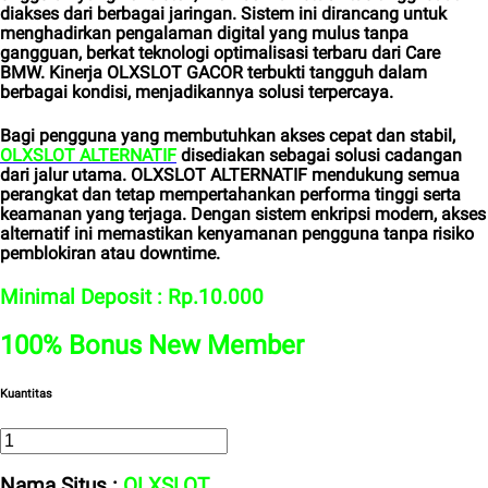
diakses dari berbagai jaringan. Sistem ini dirancang untuk
menghadirkan pengalaman digital yang mulus tanpa
gangguan, berkat teknologi optimalisasi terbaru dari Care
BMW. Kinerja OLXSLOT GACOR terbukti tangguh dalam
berbagai kondisi, menjadikannya solusi terpercaya.
Bagi pengguna yang membutuhkan akses cepat dan stabil,
OLXSLOT ALTERNATIF
disediakan sebagai solusi cadangan
dari jalur utama. OLXSLOT ALTERNATIF mendukung semua
perangkat dan tetap mempertahankan performa tinggi serta
keamanan yang terjaga. Dengan sistem enkripsi modern, akses
alternatif ini memastikan kenyamanan pengguna tanpa risiko
pemblokiran atau downtime.
Minimal Deposit : Rp.10.000
100% Bonus New Member
Kuantitas
Nama Situs :
OLXSLOT