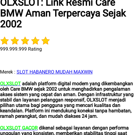
OLXSLOT: Link Resmi Care
BMW Aman Terpercaya Sejak
2002
999.999.999 Rating
Merek :
SLOT HABANERO MUDAH MAXWIN
OLXSLOT
adalah platform digital modern yang dikembangkan
oleh Care BMW sejak 2002 untuk menghadirkan pengalaman
akses sistem yang cepat dan aman. Dengan infrastruktur yang
stabil dan layanan pelanggan responsif, OLXSLOT menjadi
pilihan utama bagi pengguna yang mencari kualitas dan
keandalan. Platform ini mendukung koneksi tanpa hambatan,
ramah perangkat, dan mudah diakses 24 jam.
OLXSLOT GACOR
dikenal sebagai layanan dengan performa
unggulan yang konsisten, memberikan stabilitas tinggi saat