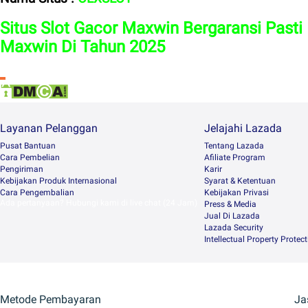
Situs Slot Gacor Maxwin Bergaransi Pasti
Maxwin Di Tahun 2025
Layanan Pelanggan
Jelajahi Lazada
Pusat Bantuan
Tentang Lazada
Cara Pembelian
Afiliate Program
Pengiriman
Karir
Kebijakan Produk Internasional
Syarat & Ketentuan
Cara Pengembalian
Kebijakan Privasi
Ada pertanyaan? Hubungi kami di live chat (24 Jam)
Press & Media
Jual Di Lazada
Lazada Security
Intellectual Property Protec
Metode Pembayaran
Ja