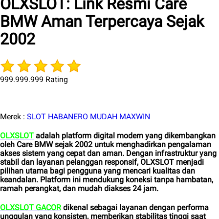
OLXSLOT: Link Resmi Care
BMW Aman Terpercaya Sejak
2002
999.999.999 Rating
Merek :
SLOT HABANERO MUDAH MAXWIN
OLXSLOT
adalah platform digital modern yang dikembangkan
oleh Care BMW sejak 2002 untuk menghadirkan pengalaman
akses sistem yang cepat dan aman. Dengan infrastruktur yang
stabil dan layanan pelanggan responsif, OLXSLOT menjadi
pilihan utama bagi pengguna yang mencari kualitas dan
keandalan. Platform ini mendukung koneksi tanpa hambatan,
ramah perangkat, dan mudah diakses 24 jam.
OLXSLOT GACOR
dikenal sebagai layanan dengan performa
unggulan yang konsisten, memberikan stabilitas tinggi saat