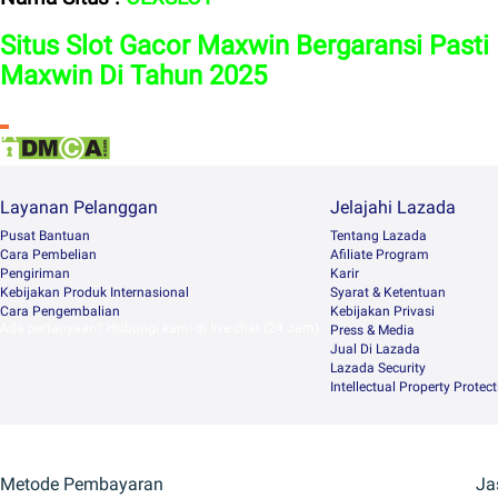
Situs Slot Gacor Maxwin Bergaransi Pasti
Maxwin Di Tahun 2025
Layanan Pelanggan
Jelajahi Lazada
Pusat Bantuan
Tentang Lazada
Cara Pembelian
Afiliate Program
Pengiriman
Karir
Kebijakan Produk Internasional
Syarat & Ketentuan
Cara Pengembalian
Kebijakan Privasi
Ada pertanyaan? Hubungi kami di live chat (24 Jam)
Press & Media
Jual Di Lazada
Lazada Security
Intellectual Property Protec
Metode Pembayaran
Ja