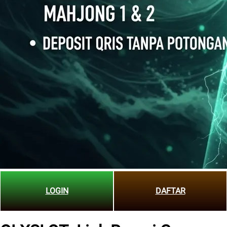
LOGIN
DAFTAR