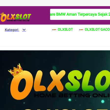
OLXSLOT: Link Resmi Care BMW Aman Terpercaya Sejak 200
OLXSLOT
OLXSLOT GACO
Kategori