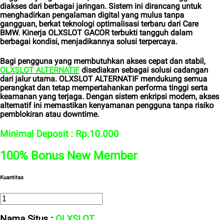
diakses dari berbagai jaringan. Sistem ini dirancang untuk
menghadirkan pengalaman digital yang mulus tanpa
gangguan, berkat teknologi optimalisasi terbaru dari Care
BMW. Kinerja OLXSLOT GACOR terbukti tangguh dalam
berbagai kondisi, menjadikannya solusi terpercaya.
Bagi pengguna yang membutuhkan akses cepat dan stabil,
OLXSLOT ALTERNATIF
disediakan sebagai solusi cadangan
dari jalur utama. OLXSLOT ALTERNATIF mendukung semua
perangkat dan tetap mempertahankan performa tinggi serta
keamanan yang terjaga. Dengan sistem enkripsi modern, akses
alternatif ini memastikan kenyamanan pengguna tanpa risiko
pemblokiran atau downtime.
Minimal Deposit : Rp.10.000
100% Bonus New Member
Kuantitas
Nama Situs :
OLXSLOT