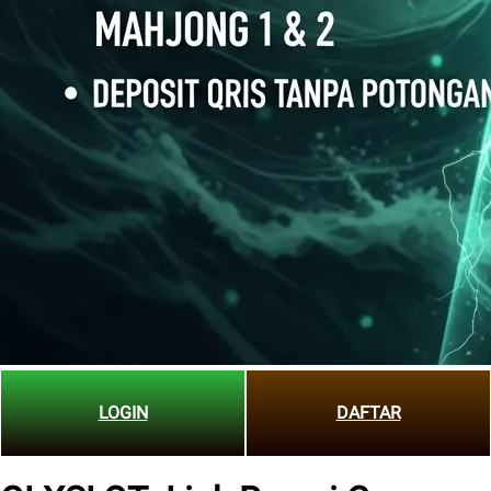
LOGIN
DAFTAR