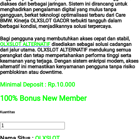
diakses dari berbagai jaringan. Sistem ini dirancang untuk
menghadirkan pengalaman digital yang mulus tanpa
gangguan, berkat teknologi optimalisasi terbaru dari Care
BMW. Kinerja OLXSLOT GACOR terbukti tangguh dalam
berbagai kondisi, menjadikannya solusi terpercaya.
Bagi pengguna yang membutuhkan akses cepat dan stabil,
OLXSLOT ALTERNATIF
disediakan sebagai solusi cadangan
dari jalur utama. OLXSLOT ALTERNATIF mendukung semua
perangkat dan tetap mempertahankan performa tinggi serta
keamanan yang terjaga. Dengan sistem enkripsi modern, akses
alternatif ini memastikan kenyamanan pengguna tanpa risiko
pemblokiran atau downtime.
Minimal Deposit : Rp.10.000
100% Bonus New Member
Kuantitas
Nama Situs :
OLXSLOT