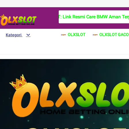
OLXSLOT: Link Resmi Care BMW Aman Terperc
OLXSLOT
OLXSLOT GACO
Kategori