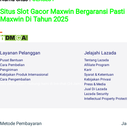
Situs Slot Gacor Maxwin Bergaransi Pasti
Maxwin Di Tahun 2025
Layanan Pelanggan
Jelajahi Lazada
Pusat Bantuan
Tentang Lazada
Cara Pembelian
Afiliate Program
Pengiriman
Karir
Kebijakan Produk Internasional
Syarat & Ketentuan
Cara Pengembalian
Kebijakan Privasi
Ada pertanyaan? Hubungi kami di live chat (24 Jam)
Press & Media
Jual Di Lazada
Lazada Security
Intellectual Property Protec
Metode Pembayaran
Ja