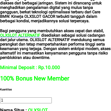
diakses dari berbagai jaringan. Sistem ini dirancang untuk
menghadirkan pengalaman digital yang mulus tanpa
gangguan, berkat teknologi optimalisasi terbaru dari Care
BMW. Kinerja OLXSLOT GACOR terbukti tangguh dalam
berbagai kondisi, menjadikannya solusi terpercaya.
Bagi pengguna yang membutuhkan akses cepat dan stabil,
OLXSLOT ALTERNATIF
disediakan sebagai solusi cadangan
dari jalur utama. OLXSLOT ALTERNATIF mendukung semua
perangkat dan tetap mempertahankan performa tinggi serta
keamanan yang terjaga. Dengan sistem enkripsi modern, akses
alternatif ini memastikan kenyamanan pengguna tanpa risiko
pemblokiran atau downtime.
Minimal Deposit : Rp.10.000
100% Bonus New Member
Kuantitas
Nama Situs :
OLXSLOT