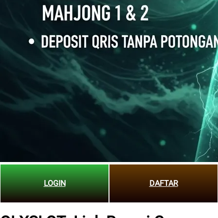
LOGIN
DAFTAR