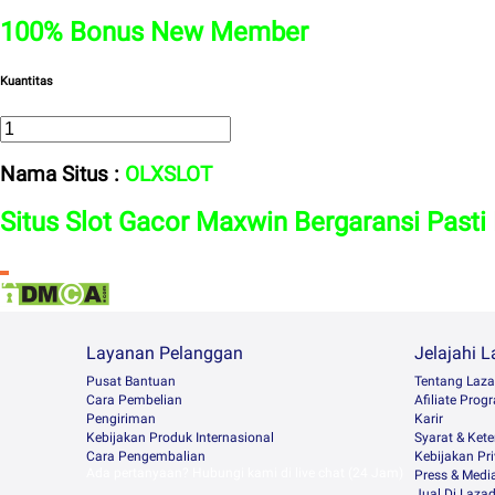
100% Bonus New Member
Kuantitas
Nama Situs :
OLXSLOT
Situs Slot Gacor Maxwin Bergaransi Past
Layanan Pelanggan
Jelajahi 
Pusat Bantuan
Tentang Laz
Cara Pembelian
Afiliate Prog
Pengiriman
Karir
Kebijakan Produk Internasional
Syarat & Ket
Cara Pengembalian
Kebijakan Pri
Ada pertanyaan? Hubungi kami di live chat (24 Jam)
Press & Medi
Jual Di Laza