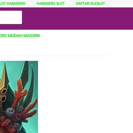
LOT HABANERO
HABANERO SLOT
DAFTAR OLXSLOT
ERO MUDAH MAXWIN