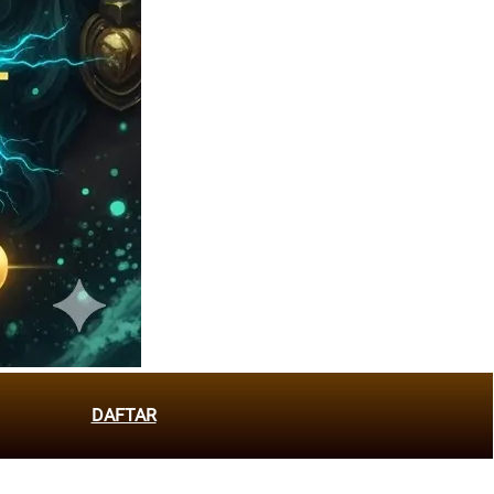
DAFTAR