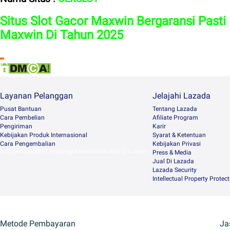
Situs Slot Gacor Maxwin Bergaransi Pasti
Maxwin Di Tahun 2025
Layanan Pelanggan
Jelajahi Lazada
Pusat Bantuan
Tentang Lazada
Cara Pembelian
Afiliate Program
Pengiriman
Karir
Kebijakan Produk Internasional
Syarat & Ketentuan
Cara Pengembalian
Kebijakan Privasi
Ada pertanyaan? Hubungi kami di live chat (24 Jam)
Press & Media
Jual Di Lazada
Lazada Security
Intellectual Property Protec
Metode Pembayaran
Ja