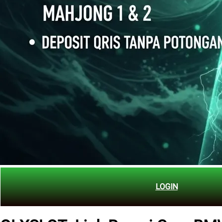
LOGIN