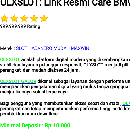
OLXSLOT: Link Resmi Care BM
999.999.999 Rating
Merek :
SLOT HABANERO MUDAH MAXWIN
OLXSLOT
adalah platform digital modern yang dikembangkan 
stabil dan layanan pelanggan responsif, OLXSLOT menjadi pil
perangkat, dan mudah diakses 24 jam.
OLXSLOT GACOR
dikenal sebagai layanan dengan performa ungg
menghadirkan pengalaman digital yang mulus tanpa gangguan, 
menjadikannya solusi terpercaya.
Bagi pengguna yang membutuhkan akses cepat dan stabil,
OL
perangkat dan tetap mempertahankan performa tinggi serta ke
pemblokiran atau downtime.
Minimal Deposit : Rp.10.000