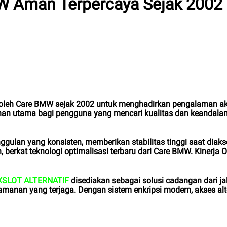
W Aman Terpercaya Sejak 2002
oleh Care BMW sejak 2002 untuk menghadirkan pengalaman aks
ihan utama bagi pengguna yang mencari kualitas dan keandala
ulan yang konsisten, memberikan stabilitas tinggi saat diakses
berkat teknologi optimalisasi terbaru dari Care BMW. Kinerja
XSLOT ALTERNATIF
disediakan sebagai solusi cadangan dari
amanan yang terjaga. Dengan sistem enkripsi modern, akses al