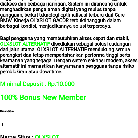
diakses dari berbagai jaringan. Sistem ini dirancang untuk
menghadirkan pengalaman digital yang mulus tanpa
gangguan, berkat teknologi optimalisasi terbaru dari Care
BMW. Kinerja OLXSLOT GACOR terbukti tangguh dalam
berbagai kondisi, menjadikannya solusi terpercaya.
Bagi pengguna yang membutuhkan akses cepat dan stabil,
OLXSLOT ALTERNATIF
disediakan sebagai solusi cadangan
dari jalur utama. OLXSLOT ALTERNATIF mendukung semua
perangkat dan tetap mempertahankan performa tinggi serta
keamanan yang terjaga. Dengan sistem enkripsi modern, akses
alternatif ini memastikan kenyamanan pengguna tanpa risiko
pemblokiran atau downtime.
Minimal Deposit : Rp.10.000
100% Bonus New Member
Kuantitas
Nama Situs :
OLXSLOT