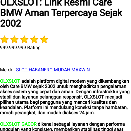
OLXSLOT: Link Resmi Care
BMW Aman Terpercaya Sejak
2002
999.999.999 Rating
Merek :
SLOT HABANERO MUDAH MAXWIN
OLXSLOT
adalah platform digital modern yang dikembangkan
oleh Care BMW sejak 2002 untuk menghadirkan pengalaman
akses sistem yang cepat dan aman. Dengan infrastruktur yang
stabil dan layanan pelanggan responsif, OLXSLOT menjadi
pilihan utama bagi pengguna yang mencari kualitas dan
keandalan. Platform ini mendukung koneksi tanpa hambatan,
ramah perangkat, dan mudah diakses 24 jam.
OLXSLOT GACOR
dikenal sebagai layanan dengan performa
unggulan yang konsisten, memberikan stabilitas tinggi saat