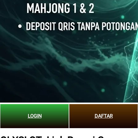
LOGIN
DAFTAR