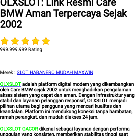
OLXSLOT: Link Resmi Care
BMW Aman Terpercaya Sejak
2002
999.999.999 Rating
Merek :
SLOT HABANERO MUDAH MAXWIN
OLXSLOT
adalah platform digital modern yang dikembangkan
oleh Care BMW sejak 2002 untuk menghadirkan pengalaman
akses sistem yang cepat dan aman. Dengan infrastruktur yang
stabil dan layanan pelanggan responsif, OLXSLOT menjadi
pilihan utama bagi pengguna yang mencari kualitas dan
keandalan. Platform ini mendukung koneksi tanpa hambatan,
ramah perangkat, dan mudah diakses 24 jam.
OLXSLOT GACOR
dikenal sebagai layanan dengan performa
unggulan yang konsisten, memberikan stabilitas tinggi saat