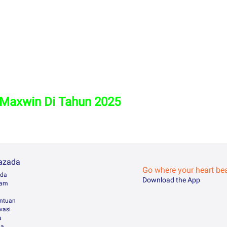
i Maxwin Di Tahun 2025
Lazada
Go where your heart be
ada
Download the App
ram
entuan
vasi
a
da