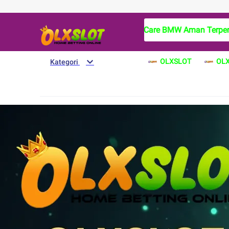
OLXSLOT: Link Resmi Care BMW Aman Terpercaya Sej
OLXSLOT
OL
Kategori