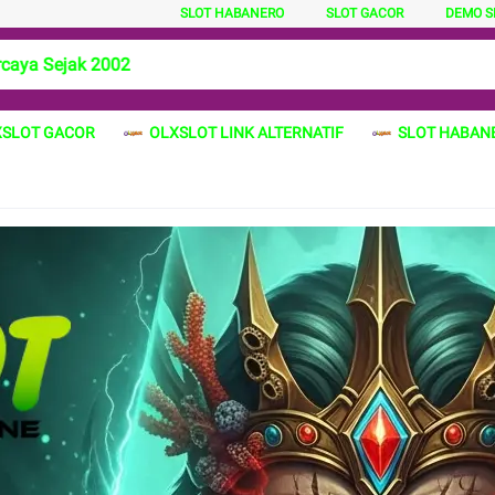
SLOT HABANERO
SLOT GACOR
DEMO S
ak 2002
XSLOT GACOR
OLXSLOT LINK ALTERNATIF
SLOT HABAN