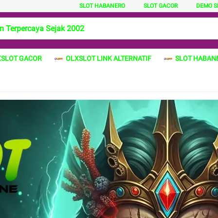
SLOT HABANERO
SLOT GACOR
DEMO S
aya Sejak 2002
XSLOT GACOR
OLXSLOT LINK ALTERNATIF
SLOT HABAN