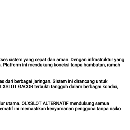
es sistem yang cepat dan aman. Dengan infrastruktur yang
n. Platform ini mendukung koneksi tanpa hambatan, ramah
 dari berbagai jaringan. Sistem ini dirancang untuk
 OLXSLOT GACOR terbukti tangguh dalam berbagai kondisi,
 jalur utama. OLXSLOT ALTERNATIF mendukung semua
ternatif ini memastikan kenyamanan pengguna tanpa risiko