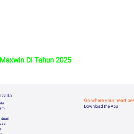
i Maxwin Di Tahun 2025
Lazada
Go where your heart be
ada
Download the App
ram
entuan
vasi
a
da