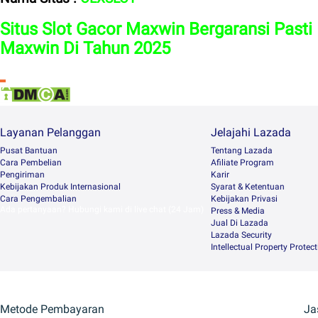
Situs Slot Gacor Maxwin Bergaransi Pasti
Maxwin Di Tahun 2025
Layanan Pelanggan
Jelajahi Lazada
Pusat Bantuan
Tentang Lazada
Cara Pembelian
Afiliate Program
Pengiriman
Karir
Kebijakan Produk Internasional
Syarat & Ketentuan
Cara Pengembalian
Kebijakan Privasi
Ada pertanyaan? Hubungi kami di live chat (24 Jam)
Press & Media
Jual Di Lazada
Lazada Security
Intellectual Property Protec
Metode Pembayaran
Ja