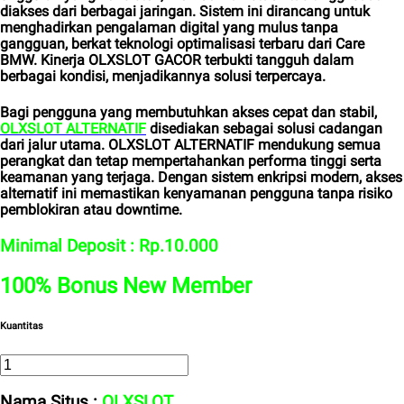
diakses dari berbagai jaringan. Sistem ini dirancang untuk
menghadirkan pengalaman digital yang mulus tanpa
gangguan, berkat teknologi optimalisasi terbaru dari Care
BMW. Kinerja OLXSLOT GACOR terbukti tangguh dalam
berbagai kondisi, menjadikannya solusi terpercaya.
Bagi pengguna yang membutuhkan akses cepat dan stabil,
OLXSLOT ALTERNATIF
disediakan sebagai solusi cadangan
dari jalur utama. OLXSLOT ALTERNATIF mendukung semua
perangkat dan tetap mempertahankan performa tinggi serta
keamanan yang terjaga. Dengan sistem enkripsi modern, akses
alternatif ini memastikan kenyamanan pengguna tanpa risiko
pemblokiran atau downtime.
Minimal Deposit : Rp.10.000
100% Bonus New Member
Kuantitas
Nama Situs :
OLXSLOT