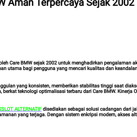
W Aman Terpercaya Sejak 2002
oleh Care BMW sejak 2002 untuk menghadirkan pengalaman aks
ihan utama bagi pengguna yang mencari kualitas dan keandala
ulan yang konsisten, memberikan stabilitas tinggi saat diakses
berkat teknologi optimalisasi terbaru dari Care BMW. Kinerja
XSLOT ALTERNATIF
disediakan sebagai solusi cadangan dari
amanan yang terjaga. Dengan sistem enkripsi modern, akses al