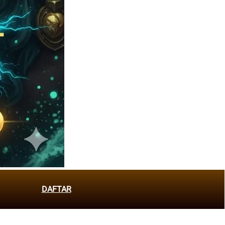
DAFTAR