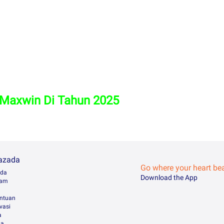
i Maxwin Di Tahun 2025
Lazada
Go where your heart be
ada
Download the App
ram
entuan
vasi
a
da