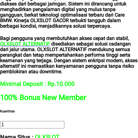
diakses dari berbagai jaringan. Sistem ini dirancang untuk
menghadirkan pengalaman digital yang mulus tanpa
gangguan, berkat teknologi optimalisasi terbaru dari Care
BMW. Kinerja OLXSLOT GACOR terbukti tangguh dalam
berbagai kondisi, menjadikannya solusi terpercaya.
Bagi pengguna yang membutuhkan akses cepat dan stabil,
OLXSLOT ALTERNATIF
disediakan sebagai solusi cadangan
dari jalur utama. OLXSLOT ALTERNATIF mendukung semua
perangkat dan tetap mempertahankan performa tinggi serta
keamanan yang terjaga. Dengan sistem enkripsi modern, akses
alternatif ini memastikan kenyamanan pengguna tanpa risiko
pemblokiran atau downtime.
Minimal Deposit : Rp.10.000
100% Bonus New Member
Kuantitas
Nama Situs :
OLXSLOT