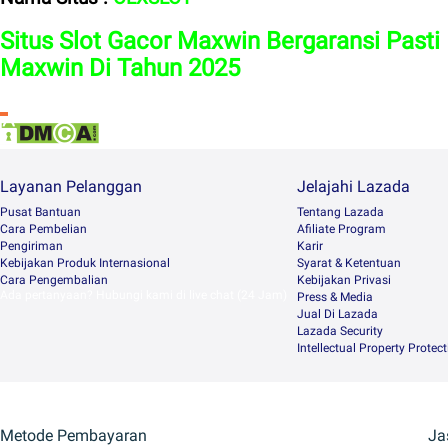
Situs Slot Gacor Maxwin Bergaransi Pasti
Maxwin Di Tahun 2025
Layanan Pelanggan
Jelajahi Lazada
Pusat Bantuan
Tentang Lazada
Cara Pembelian
Afiliate Program
Pengiriman
Karir
Kebijakan Produk Internasional
Syarat & Ketentuan
Cara Pengembalian
Kebijakan Privasi
Ada pertanyaan? Hubungi kami di live chat (24 Jam)
Press & Media
Jual Di Lazada
Lazada Security
Intellectual Property Protec
Metode Pembayaran
Ja