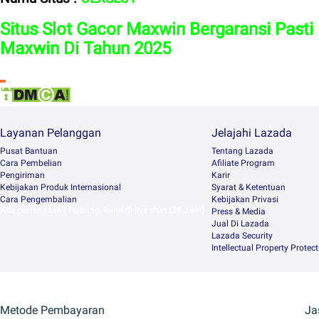
Situs Slot Gacor Maxwin Bergaransi Pasti
Maxwin Di Tahun 2025
Layanan Pelanggan
Jelajahi Lazada
Pusat Bantuan
Tentang Lazada
Cara Pembelian
Afiliate Program
Pengiriman
Karir
Kebijakan Produk Internasional
Syarat & Ketentuan
Cara Pengembalian
Kebijakan Privasi
Ada pertanyaan? Hubungi kami di live chat (24 Jam)
Press & Media
Jual Di Lazada
Lazada Security
Intellectual Property Protec
Metode Pembayaran
Ja