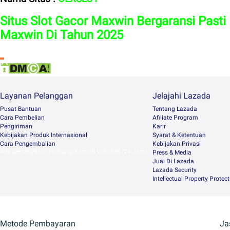
Situs Slot Gacor Maxwin Bergaransi Pasti
Maxwin Di Tahun 2025
Layanan Pelanggan
Jelajahi Lazada
Pusat Bantuan
Tentang Lazada
Cara Pembelian
Afiliate Program
Pengiriman
Karir
Kebijakan Produk Internasional
Syarat & Ketentuan
Cara Pengembalian
Kebijakan Privasi
Ada pertanyaan? Hubungi kami di live chat (24 Jam)
Press & Media
Jual Di Lazada
Lazada Security
Intellectual Property Protec
Metode Pembayaran
Ja