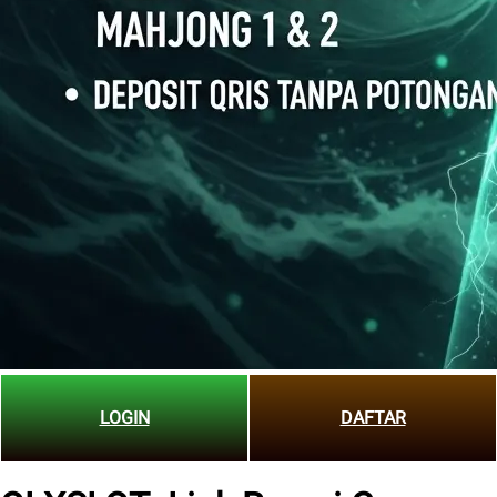
LOGIN
DAFTAR