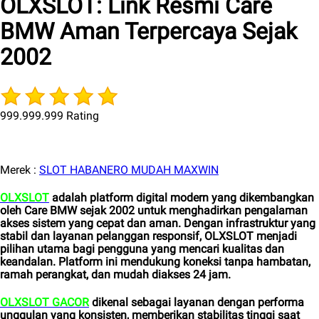
OLXSLOT: Link Resmi Care
BMW Aman Terpercaya Sejak
2002
999.999.999 Rating
Merek :
SLOT HABANERO MUDAH MAXWIN
OLXSLOT
adalah platform digital modern yang dikembangkan
oleh Care BMW sejak 2002 untuk menghadirkan pengalaman
akses sistem yang cepat dan aman. Dengan infrastruktur yang
stabil dan layanan pelanggan responsif, OLXSLOT menjadi
pilihan utama bagi pengguna yang mencari kualitas dan
keandalan. Platform ini mendukung koneksi tanpa hambatan,
ramah perangkat, dan mudah diakses 24 jam.
OLXSLOT GACOR
dikenal sebagai layanan dengan performa
unggulan yang konsisten, memberikan stabilitas tinggi saat