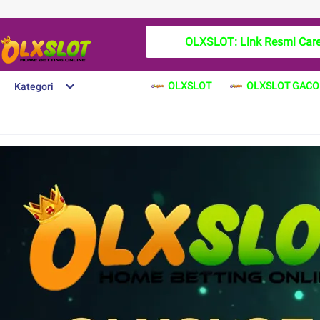
OLXSLOT: Link Resmi Care B
OLXSLOT
OLXSLOT GACO
Kategori