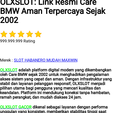
OLXSLOT: Link Resmi Care
BMW Aman Terpercaya Sejak
2002
999.999.999 Rating
Merek :
SLOT HABANERO MUDAH MAXWIN
OLXSLOT
adalah platform digital modern yang dikembangkan
oleh Care BMW sejak 2002 untuk menghadirkan pengalaman
akses sistem yang cepat dan aman. Dengan infrastruktur yang
stabil dan layanan pelanggan responsif, OLXSLOT menjadi
pilihan utama bagi pengguna yang mencari kualitas dan
keandalan. Platform ini mendukung koneksi tanpa hambatan,
ramah perangkat, dan mudah diakses 24 jam.
OLXSLOT GACOR
dikenal sebagai layanan dengan performa
unggulan yang konsisten, memberikan stabilitas tinggi saat