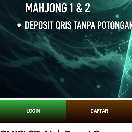
LOGIN
DAFTAR