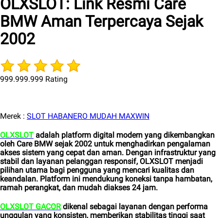
OLXSLOT: Link Resmi Care
BMW Aman Terpercaya Sejak
2002
999.999.999 Rating
Merek :
SLOT HABANERO MUDAH MAXWIN
OLXSLOT
adalah platform digital modern yang dikembangkan
oleh Care BMW sejak 2002 untuk menghadirkan pengalaman
akses sistem yang cepat dan aman. Dengan infrastruktur yang
stabil dan layanan pelanggan responsif, OLXSLOT menjadi
pilihan utama bagi pengguna yang mencari kualitas dan
keandalan. Platform ini mendukung koneksi tanpa hambatan,
ramah perangkat, dan mudah diakses 24 jam.
OLXSLOT GACOR
dikenal sebagai layanan dengan performa
unggulan yang konsisten, memberikan stabilitas tinggi saat