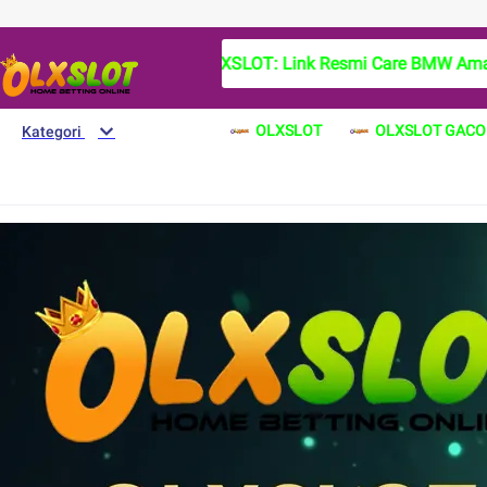
OLXSLOT: Link Resmi Care BMW Aman T
OLXSLOT
OLXSLOT GACO
Kategori