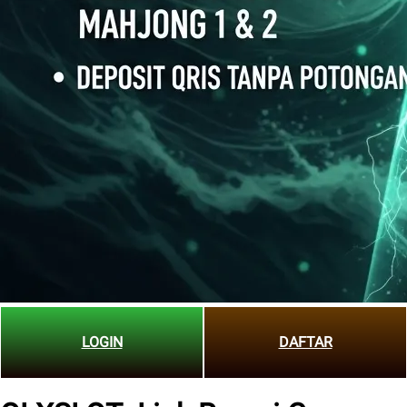
LOGIN
DAFTAR