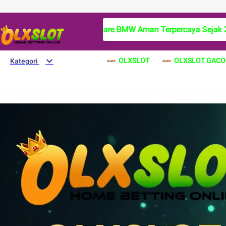
OLXSLOT: Link Resmi Care BMW Aman Terpercaya Sejak 200
OLXSLOT
OLXSLOT GACO
Kategori