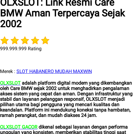
OLXSLOT: Link Resmi Care
BMW Aman Terpercaya Sejak
2002
999.999.999 Rating
Merek :
SLOT HABANERO MUDAH MAXWIN
OLXSLOT
adalah platform digital modern yang dikembangkan
oleh Care BMW sejak 2002 untuk menghadirkan pengalaman
akses sistem yang cepat dan aman. Dengan infrastruktur yang
stabil dan layanan pelanggan responsif, OLXSLOT menjadi
pilihan utama bagi pengguna yang mencari kualitas dan
keandalan. Platform ini mendukung koneksi tanpa hambatan,
ramah perangkat, dan mudah diakses 24 jam.
OLXSLOT GACOR
dikenal sebagai layanan dengan performa
unggulan yang konsisten, memberikan stabilitas tinggi saat