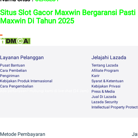
Situs Slot Gacor Maxwin Bergaransi Pasti
Maxwin Di Tahun 2025
Layanan Pelanggan
Jelajahi Lazada
Pusat Bantuan
Tentang Lazada
Cara Pembelian
Afiliate Program
Pengiriman
Karir
Kebijakan Produk Internasional
Syarat & Ketentuan
Cara Pengembalian
Kebijakan Privasi
Ada pertanyaan? Hubungi kami di live chat (24 Jam)
Press & Media
Jual Di Lazada
Lazada Security
Intellectual Property Protec
Metode Pembayaran
Ja