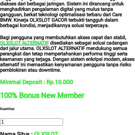
diakses dari berbagai jaringan. Sistem ini dirancang untuk
menghadirkan pengalaman digital yang mulus tanpa
gangguan, berkat teknologi optimalisasi terbaru dari Care
BMW. Kinerja OLXSLOT GACOR terbukti tangguh dalam
berbagai kondisi, menjadikannya solusi terpercaya.
Bagi pengguna yang membutuhkan akses cepat dan stabil,
OLXSLOT ALTERNATIF
disediakan sebagai solusi cadangan
dari jalur utama. OLXSLOT ALTERNATIF mendukung semua
perangkat dan tetap mempertahankan performa tinggi serta
keamanan yang terjaga. Dengan sistem enkripsi modern, akses
alternatif ini memastikan kenyamanan pengguna tanpa risiko
pemblokiran atau downtime.
Minimal Deposit : Rp.10.000
100% Bonus New Member
Kuantitas
Nama Situs :
OLXSLOT