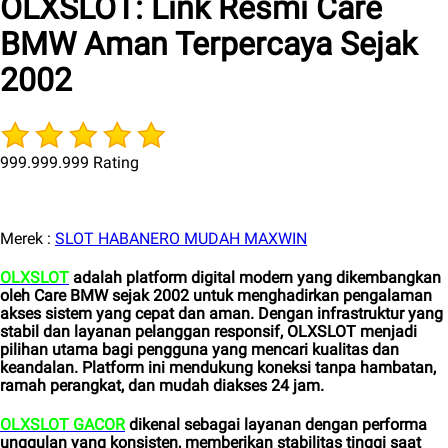
OLXSLOT: Link Resmi Care
BMW Aman Terpercaya Sejak
2002
999.999.999 Rating
Merek :
SLOT HABANERO MUDAH MAXWIN
OLXSLOT
adalah platform digital modern yang dikembangkan
oleh Care BMW sejak 2002 untuk menghadirkan pengalaman
akses sistem yang cepat dan aman. Dengan infrastruktur yang
stabil dan layanan pelanggan responsif, OLXSLOT menjadi
pilihan utama bagi pengguna yang mencari kualitas dan
keandalan. Platform ini mendukung koneksi tanpa hambatan,
ramah perangkat, dan mudah diakses 24 jam.
OLXSLOT GACOR
dikenal sebagai layanan dengan performa
unggulan yang konsisten, memberikan stabilitas tinggi saat