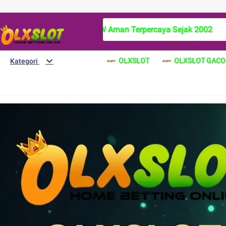
OT: Link Resmi Care BMW Aman Terpercaya Sejak 2002
OLXSLOT
OLXSLOT GACO
Kategori