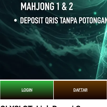
LOGIN
DAFTAR